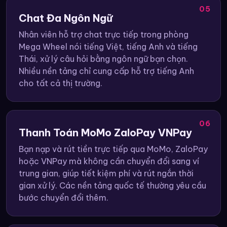
05
Chat Đa Ngôn Ngữ
Nhân viên hỗ trợ chat trực tiếp trong phòng
Mega Wheel nói tiếng Việt, tiếng Anh và tiếng
Thái, xử lý câu hỏi bằng ngôn ngữ bạn chọn.
Nhiều nền tảng chỉ cung cấp hỗ trợ tiếng Anh
cho tất cả thị trường.
06
Thanh Toán MoMo ZaloPay VNPay
Bạn nạp và rút tiền trực tiếp qua MoMo, ZaloPay
hoặc VNPay mà không cần chuyển đổi sang ví
trung gian, giúp tiết kiệm phí và rút ngắn thời
gian xử lý. Các nền tảng quốc tế thường yêu cầu
bước chuyển đổi thêm.