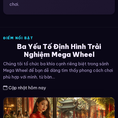
chơi.
ĐIỂM NỔI BẬT
Ba Yếu Tố Định Hình Trải
Nghiệm Mega Wheel
Chúng tôi tổ chức ba khía cạnh riêng biệt trong sảnh
Mega Wheel để bạn dễ dàng tìm thấy phong cách chơi
phù hợp với mình, từ bàn...
Cập nhật hôm nay