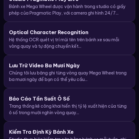
Bánh xe Mega Wheel được vận hành trong studio có giấy
phép của Pragmatic Play, với camera ghi hình 24/7...
Optical Character Recognition
Hệ thống OCR quét vị trí mũi tên trên bánh xe sau mỗi
vòng quay và tự động chuyển kết...
Lưu Trữ Video Ba Mươi Ngày
Chúng tôi lưu băng ghi từng vòng quay Mega Wheel trong
ba mươi ngày để bạn có thể yêu cầu...
Báo Cáo Tần Suất Ô Số
Trang thống kê công khai hiển thị tỷ lệ xuất hiện của từng
ô số trong mười nghìn vòng quay...
Kiểm Tra Định Kỳ Bánh Xe