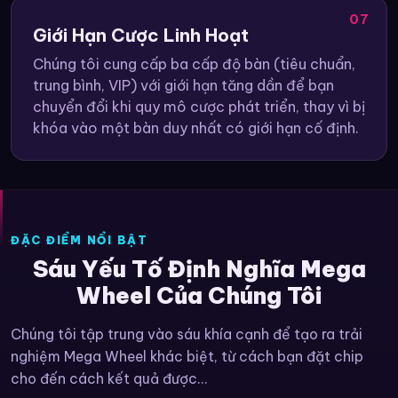
07
Giới Hạn Cược Linh Hoạt
Chúng tôi cung cấp ba cấp độ bàn (tiêu chuẩn,
trung bình, VIP) với giới hạn tăng dần để bạn
chuyển đổi khi quy mô cược phát triển, thay vì bị
khóa vào một bàn duy nhất có giới hạn cố định.
ĐẶC ĐIỂM NỔI BẬT
Sáu Yếu Tố Định Nghĩa Mega
Wheel Của Chúng Tôi
Chúng tôi tập trung vào sáu khía cạnh để tạo ra trải
nghiệm Mega Wheel khác biệt, từ cách bạn đặt chip
cho đến cách kết quả được...