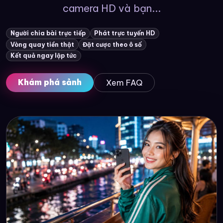
camera HD và bạn...
Người chia bài trực tiếp
Phát trực tuyến HD
Vòng quay tiền thật
Đặt cược theo ô số
Kết quả ngay lập tức
Khám phá sảnh
Xem FAQ