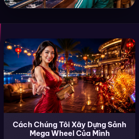
Cách Chúng Tôi Xây Dựng Sảnh
Mega Wheel Của Mình