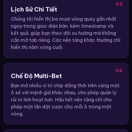
03
Lịch Sử Chi Tiết
Chúng tôi hiển thị ba mươi vòng quay gần nhất
ngay trong giao diện bàn, kèm timestamp và
kết quả, giúp bạn theo dõi xu hướng mà không
cần mở tab riêng. Các nền tảng khác thường chỉ
hiển thị năm vòng cuối.
04
Chế Độ Multi-Bet
Bạn mở nhiều vị trí chip đồng thời trên cùng một
ô số với mệnh giá khác nhau, cho phép quản lý
rủi ro linh hoạt hơn. Hầu hết nền tảng chỉ cho
phép một lần đặt cược cho mỗi ô trong một
vòng.