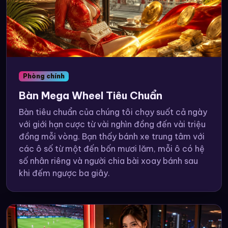
Phòng chính
Bàn Mega Wheel Tiêu Chuẩn
Bàn tiêu chuẩn của chúng tôi chạy suốt cả ngày
với giới hạn cược từ vài nghìn đồng đến vài triệu
đồng mỗi vòng. Bạn thấy bánh xe trung tâm với
các ô số từ một đến bốn mươi lăm, mỗi ô có hệ
số nhân riêng và người chia bài xoay bánh sau
khi đếm ngược ba giây.