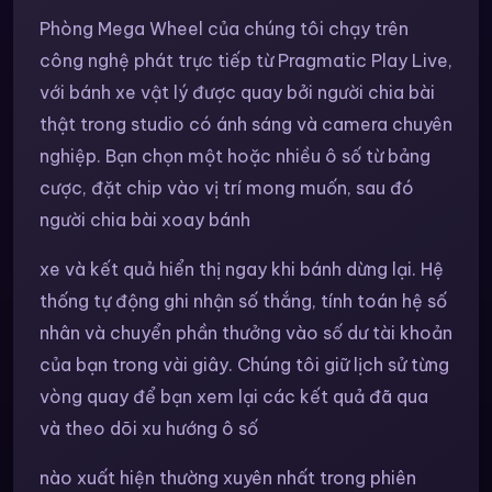
Phòng Mega Wheel của chúng tôi chạy trên
công nghệ phát trực tiếp từ Pragmatic Play Live,
với bánh xe vật lý được quay bởi người chia bài
thật trong studio có ánh sáng và camera chuyên
nghiệp. Bạn chọn một hoặc nhiều ô số từ bảng
cược, đặt chip vào vị trí mong muốn, sau đó
người chia bài xoay bánh
xe và kết quả hiển thị ngay khi bánh dừng lại. Hệ
thống tự động ghi nhận số thắng, tính toán hệ số
nhân và chuyển phần thưởng vào số dư tài khoản
của bạn trong vài giây. Chúng tôi giữ lịch sử từng
vòng quay để bạn xem lại các kết quả đã qua
và theo dõi xu hướng ô số
nào xuất hiện thường xuyên nhất trong phiên